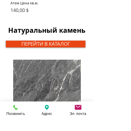
Атем Цена кв.м.
кварц Атем Цена кв.м.
Цена
Цена
140,00 $
150,00 $
Натуральный камень
ПЕРЕЙТИ В КАТАЛОГ
Позвонить
Адрес
Эл. почта