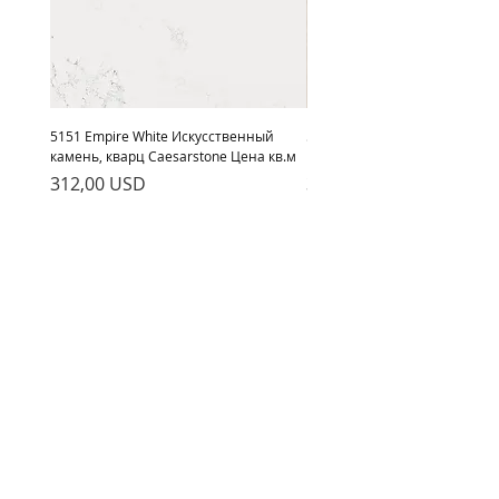
5151 Empire White Искусственный
5222 Adamina Искусственный
камень, кварц Caesarstone Цена кв.м
кварц Caesarstone Цена кв.м
Ціна
Ціна
312,00 USD
312,00 USD