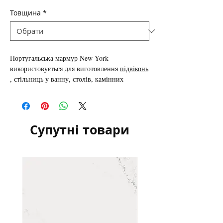
Товщина
*
Португальська
мармур New York
використовується для виготовлення
підвіконь
,
стільниць у ванну, столів, камінних
порталів, сходів, облицювання підлоги,
декоративних елементів зовнішнього і
внутрішнього облицювання, плитки.
Супутні товари