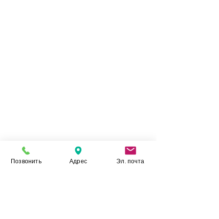
оздоблювальних матеріалів. А якісні
показники даної кераміки, ставлять її в один
ряд з лідерами галузі.
Позвонить
Адрес
Эл. почта
Камінь Укр