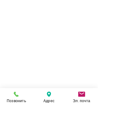
показники даної кераміки, ставлять її в один
ряд з лідерами галузі.
Позвонить
Адрес
Эл. почта
Камінь Укр