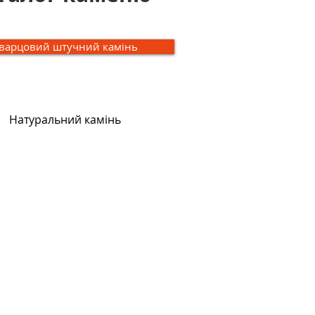
варцовий штучний камінь
Натуральний камінь