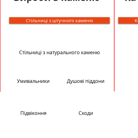
Стільниці з штучного каменю
К
Стільниці з натурального каменю
Умивальники
Душові піддони
Підвіконня
Сходи