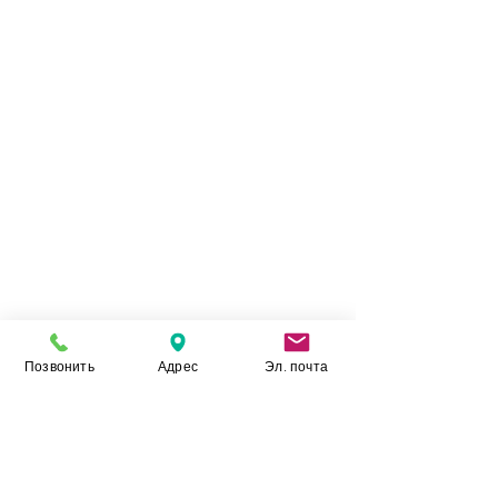
показники даної кераміки, ставлять її в один
ряд з лідерами галузі.
Позвонить
Адрес
Эл. почта
Камінь Укр