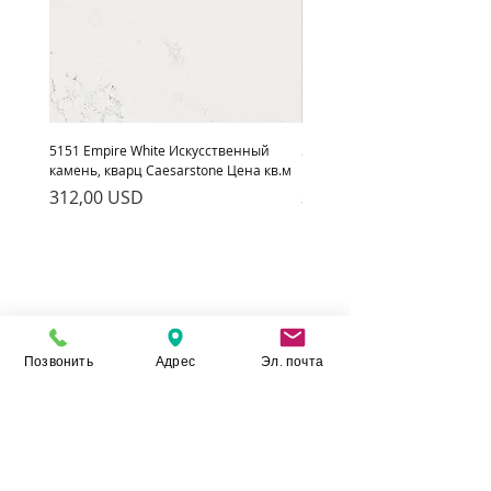
5151 Empire White Искусственный
5222 Adamina Искусственный
камень, кварц Caesarstone Цена кв.м
кварц Caesarstone Цена кв.м
Ціна
Ціна
312,00 USD
312,00 USD
Позвонить
Адрес
Эл. почта
Камінь Укр