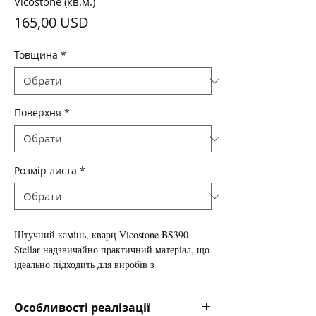
Vicostone (кв.м.)
Ціна
165,00 USD
Товщина
*
Поверхня
*
Розмір листа
*
Штучний камінь, кварц
Vicostone BS390
Stellar
надзвичайно практичний матеріал, що
ідеально підходить для виробів з
підвищеними вимогами до міцності і
зносостійкості поверхні, в зв'язку з цим
Особливості реалізації
користується величезним попитом як