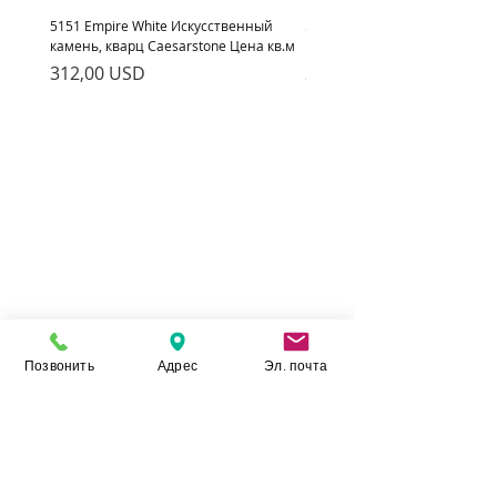
5151 Empire White Искусственный
5222 Adamina Искусственный
камень, кварц Caesarstone Цена кв.м
кварц Caesarstone Цена кв.м
Ціна
Ціна
312,00 USD
312,00 USD
Позвонить
Адрес
Эл. почта
Камінь Укр