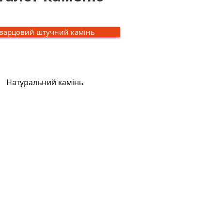
варцовий штучний камінь
Натуральний камінь