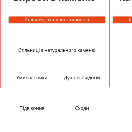
Стільниці з штучного каменю
К
Стільниці з натурального каменю
Умивальники
Душові піддони
Підвіконня
Сходи