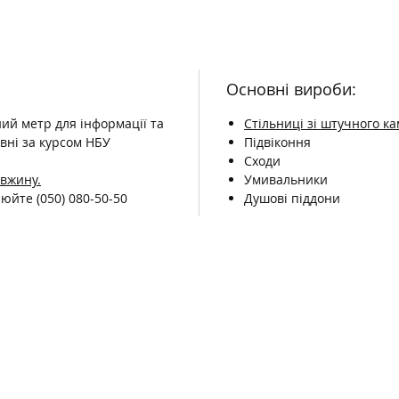
Основні вироби:
ний метр для інформації та
Стільниці зі штучного к
вні за курсом НБУ
Підвіконня
Сходи
овжину.
Умивальники
чнюйте
(050) 080-50-50
Душові піддони