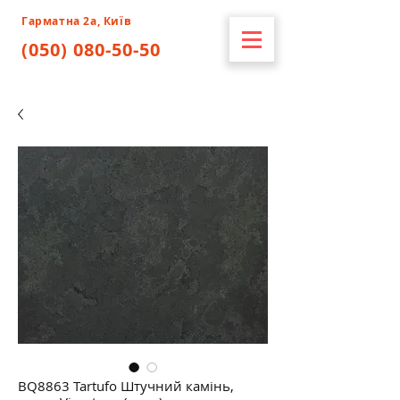
Гарматна 2а, Київ
(050) 080-50-50
BQ8863 Tartufo Штучний камінь,