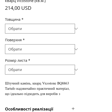
кварц Vicostone (кв.м.)
Ціна
214,00 USD
Товщина
*
Поверхня
*
Розмір листа
*
Штучний камінь, кварц
Vicostone BQ8863
Tartufo
надзвичайно практичний матеріал,
що ідеально підходить для виробів з
підвищеними вимогами до міцності і
зносостійкості поверхні, в зв'язку з цим
Особливості реалізації
користується величезним попитом як