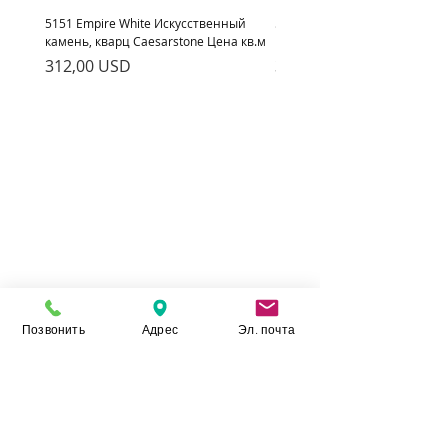
5151 Empire White Искусственный
5222 Adamina Искусственный
камень, кварц Caesarstone Цена кв.м
кварц Caesarstone Цена кв.м
Ціна
Ціна
312,00 USD
312,00 USD
Позвонить
Адрес
Эл. почта
Камінь Укр