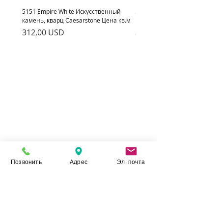
5151 Empire White Искусственный
5222 Adamina Искусственный
камень, кварц Caesarstone Цена кв.м
кварц Caesarstone Цена кв.м
Ціна
Ціна
312,00 USD
312,00 USD
Позвонить
Адрес
Эл. почта
Камінь Укр