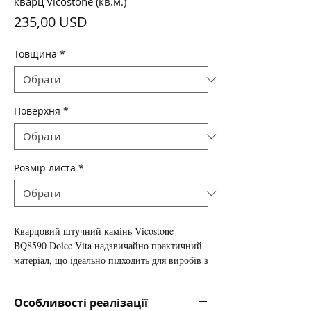
кварц Vicostone (кв.м.)
Ціна
235,00 USD
Товщина
*
Поверхня
*
Розмір листа
*
Кварцовий штучний камінь
Vicostone
BQ8590 Dolce Vita
надзвичайно практичний
матеріал, що ідеально підходить для виробів з
підвищеними вимогами до міцності і
зносостійкості поверхні, в зв'язку з цим
Особливості реалізації
користується величезним попитом як