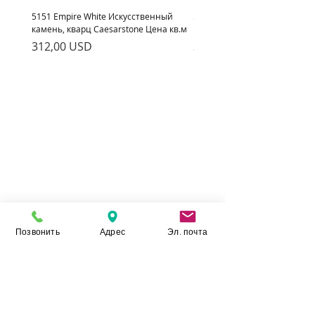
5151 Empire White Искусственный
5222 Adamina Искусственный
камень, кварц Caesarstone Цена кв.м
кварц Caesarstone Цена кв.м
Ціна
Ціна
312,00 USD
312,00 USD
Позвонить
Адрес
Эл. почта
Камінь Укр