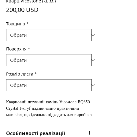
кварц Vicostone (кв.м.)
Ціна
200,00 USD
Товщина
*
Поверхня
*
Розмір листа
*
Кварцовий штучний камінь Vicostone BQ850
Crystal Ivoryf надзвичайно практичний
матеріал, що ідеально підходить для виробів з
підвищеними вимогами до міцності і
зносостійкості поверхні.
Особливості реалізації