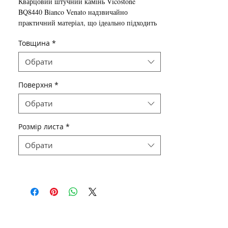
Кварцовий штучний камінь
Vicostone
BQ8440 Bianco Venato
надзвичайно
практичний матеріал, що ідеально підходить
для виробів з підвищеними вимогами до
Товщина
*
міцності і зносостійкості поверхні, в зв'язку з
цим користується величезним попитом як
Обрати
матеріал для
кухонних стільниць
Поверхня
*
Обрати
Розмір листа
*
Обрати