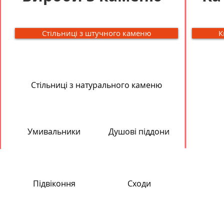
Стільниці з штучного каменю
К
Стільниці з натурального каменю
Умивальники
Душові піддони
Підвіконня
Сходи