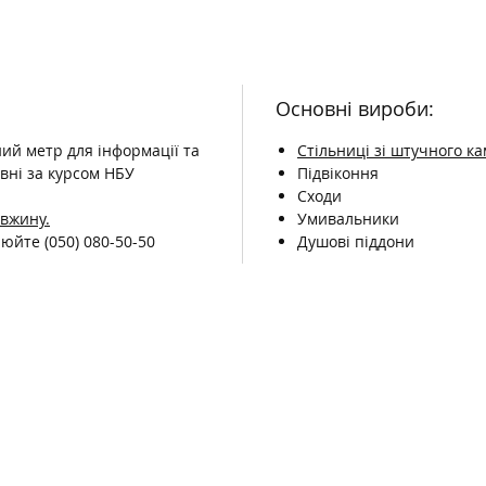
Основні вироби:
ний метр для інформації та
Стільниці зі штучного к
вні за курсом НБУ
Підвіконня
Сходи
овжину.
Умивальники
чнюйте
(050) 080-50-50
Душові піддони