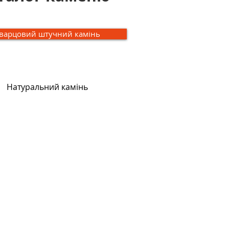
варцовий штучний камінь
Натуральний камінь