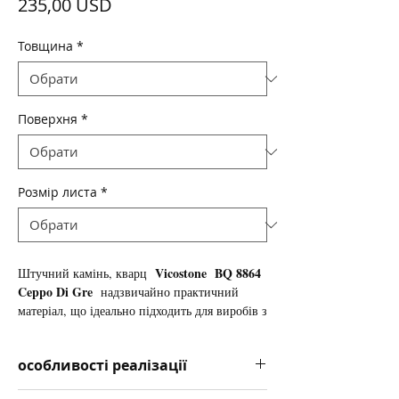
Ціна
235,00 USD
Товщина
*
Поверхня
*
Розмір листа
*
Vicostone
BQ 8864
Штучний камінь, кварц
Ceppo Di Gre
надзвичайно практичний
матеріал, що ідеально підходить для виробів з
підвищеними вимогами до міцності і
зносостійкості поверхні, в зв'язку з цим
особливості реалізації
користується величезним попитом як
кварцових
стільниць
.
матеріал для
Ціна за камінь вказана в доларах за