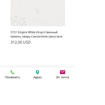
5151 Empire White Искусственный
5222 Adamina Искусственный
камень, кварц Caesarstone Цена кв.м
кварц Caesarstone Цена кв.м
Ціна
Ціна
312,00 USD
312,00 USD
Позвонить
Адрес
Эл. почта
Камінь Укр