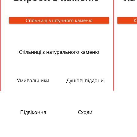
Стільниці з штучного каменю
К
Стільниці з натурального каменю
Умивальники
Душові піддони
Підвіконня
Сходи