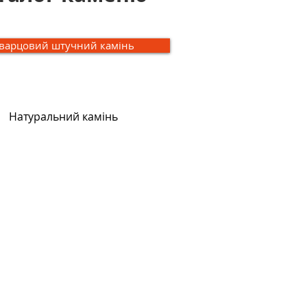
варцовий штучний камінь
Натуральний камінь