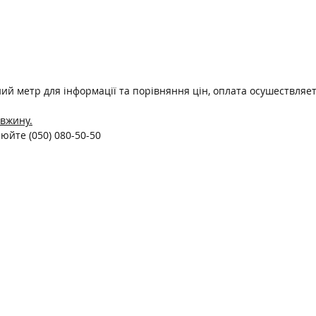
ний метр для інформації та порівняння цін, оплата осушествляет
овжину.
чнюйте
(050) 080-50-50