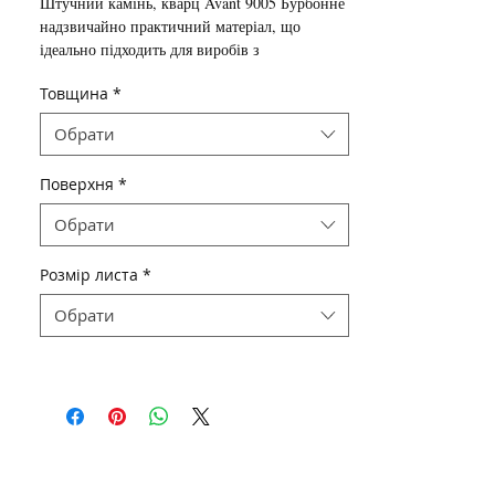
Штучний камінь, кварц
Avant
9005 Бурбонне
надзвичайно практичний матеріал, що
ідеально підходить для виробів з
підвищеними вимогами до міцності і
Товщина
*
зносостійкості поверхні. Основний виріб -
кухонні стільниці зі штучного каменю.
Обрати
Поверхня
*
Обрати
Розмір листа
*
Обрати