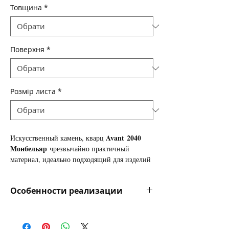
Товщина
*
Поверхня
*
Розмір листа
*
Avant
2040
Искусственный камень, кварц
Монбельяр
чрезвычайно практичный
материал, идеально подходящий для изделий
с повышенными требованиями к прочности и
износоустойчивости поверхности. Основеое
Особенности реализации
кухонные столешницы из
изделие -
искусственного камня.
Цена за камень указана в долларах за
квадратный метр для информации и