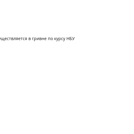
• устойчив к воздействию химических
веществ
• не выгорает на солнце
Эксплуатационные и декоративные
характеристики керамики StratoDEKTON,
выводят его в премиум сегмент отделочных
уществляется в гривне по курсу НБУ
материалов. А качественные показатели
данной керамики, ставят ее в один ряд с
лидерами отрасли.