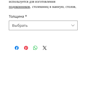
используется для изготовления
подоконников
,
столешниц в ванную, столов,
каминных порталов, ступеней лестниц,
Толщина
*
облицовки полов, декоративных элементов
наружной и внутренней облицовки, плитки.
Выбрать