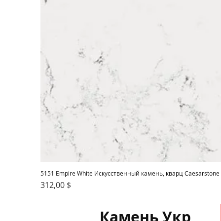
5151 Empire White Искусственный камень, кварц Caesarstone
Цена
312,00 $
Камень Укр