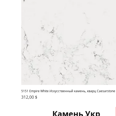
5151 Empire White Искусственный камень, кварц Caesarstone
Цена
312,00 $
Камень Укр