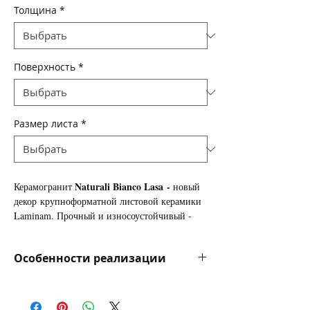
Толщина
*
Поверхность
*
Размер листа
*
Naturali Bianco Lasa
-
Керамогранит
новый
декор
крупноформатной листовой керамики
Laminam. Прочный и износоустойчивый -
этот универсальный материал идеально
подходит для: облицовки стен и пола,
Особенности реализации
изготовления
столешниц
, подоконников,
мебельных фасадов... Может применятся как
Цена на керамогранит указана в
для внутренней, так и для наружной отделки.
долларах за квадратный метр для
Керамогранит Laminam: