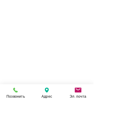
Эксплуатационные и декоративные
Naturali Bianco
характеристики керамики
Lasa Laminam
, выводят его в премиум
сегмент отделочных материалов. А
качественные показатели данной керамики,
ставят ее в один ряд с лидерами отрасли.
Позвонить
Адрес
Эл. почта
Камень Укр