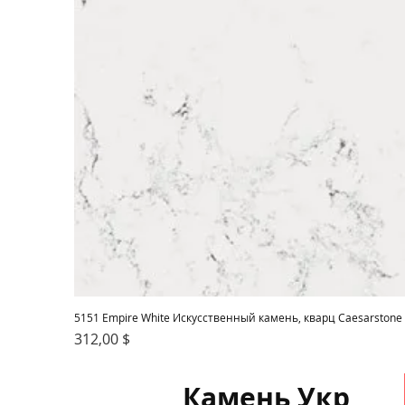
5151 Empire White Искусственный камень, кварц Caesarstone
Цена
312,00 $
Камень Укр