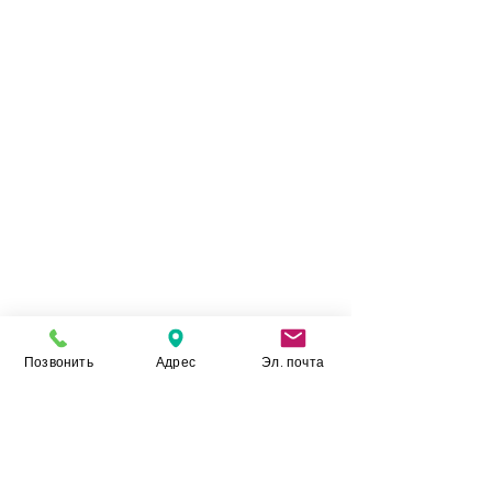
Legno Venezia
характеристики керамики
Fumo Laminam
, выводят его в премиум
сегмент отделочных материалов. А
качественные показатели данной керамики,
ставят ее в один ряд с лидерами отрасли.
Позвонить
Адрес
Эл. почта
Камень Укр