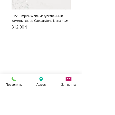
5151 Empire White Искусственный
5222 Adamina Искусственный
камень, кварц Caesarstone Цена кв.м
кварц Caesarstone Цена кв.м
Цена
Цена
312,00 $
312,00 $
Позвонить
Адрес
Эл. почта
Камень Укр