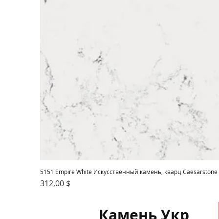
5151 Empire White Искусственный камень, кварц Caesarstone
Цена
312,00 $
Камень Укр