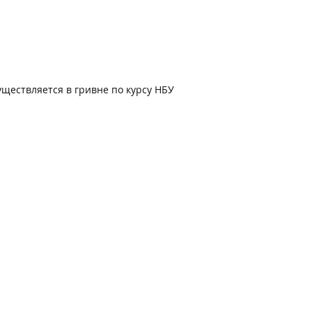
• устойчив к воздействию химических
веществ
• не выгорает на солнце
Эксплуатационные и декоративные
характеристики керамики Fossil DEKTON,
выводят его в премиум сегмент отделочных
уществляется в гривне по курсу НБУ
материалов. А качественные показатели
данной керамики, ставят ее в один ряд с
лидерами отрасли.