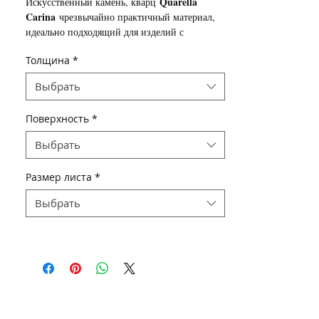
Quarella
Искусственный камень, кварц
Carina
чрезвычайно практичный материал,
идеально подходящий для изделий с
повышенными требованиями к прочности и
Толщина
*
износоустойчивости поверхности. Основеое
кухонные столешницы из
изделие -
Выбрать
искусственного камня.
Поверхность
*
Выбрать
Размер листа
*
Выбрать