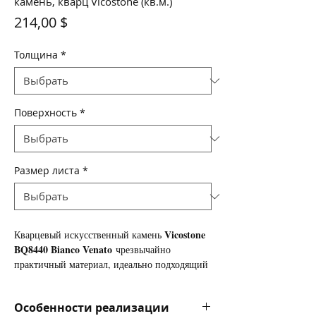
камень, кварц Vicostone (кв.м.)
Цена
214,00 $
Толщина
*
Поверхность
*
Размер листа
*
Vicostone
Кварцевый искусственный камень
BQ8440 Bianco Venato
чрезвычайно
практичный материал, идеально подходящий
для изделий с повышенными требованиями к
прочности и износоустойчивости
Особенности реализации
поверхности, в связи с этим пользуется