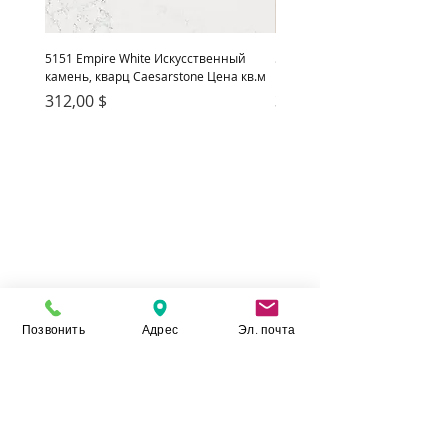
5151 Empire White Искусственный
5222 Adamina Искусственный
камень, кварц Caesarstone Цена кв.м
кварц Caesarstone Цена кв.м
Цена
Цена
312,00 $
312,00 $
Позвонить
Адрес
Эл. почта
Камень Укр