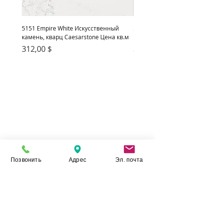
5151 Empire White Искусственный
5222 Adamina Искусственный
камень, кварц Caesarstone Цена кв.м
кварц Caesarstone Цена кв.м
Цена
Цена
312,00 $
312,00 $
Позвонить
Адрес
Эл. почта
Камень Укр