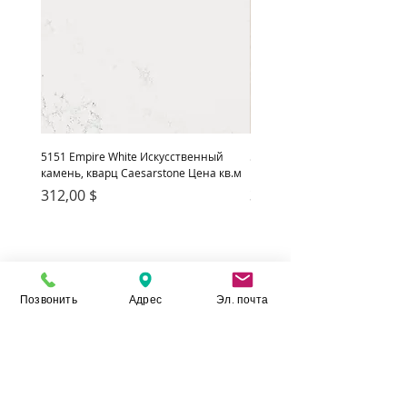
5151 Empire White Искусственный
5222 Adamina Искусственный
камень, кварц Caesarstone Цена кв.м
кварц Caesarstone Цена кв.м
Цена
Цена
312,00 $
312,00 $
Позвонить
Адрес
Эл. почта
Камень Укр