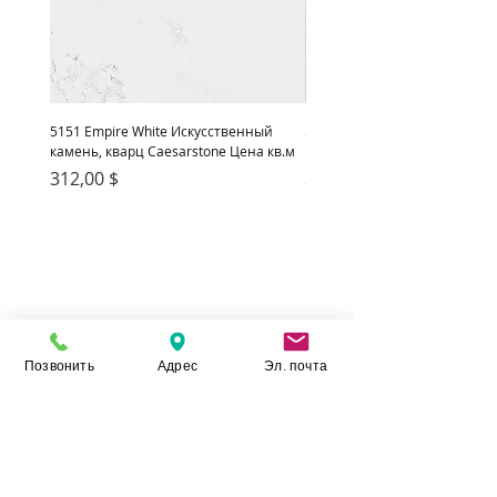
5151 Empire White Искусственный
5222 Adamina Искусственный
камень, кварц Caesarstone Цена кв.м
кварц Caesarstone Цена кв.м
Цена
Цена
312,00 $
312,00 $
Позвонить
Адрес
Эл. почта
Камень Укр