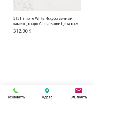
5151 Empire White Искусственный
5222 Adamina Искусственный
камень, кварц Caesarstone Цена кв.м
кварц Caesarstone Цена кв.м
Цена
Цена
312,00 $
312,00 $
Позвонить
Адрес
Эл. почта
Камень Укр