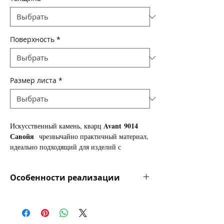
Поверхность
*
Размер листа
*
Avant
9014
Искусственный камень, кварц
Савойя
чрезвычайно практичный материал,
идеально подходящий для изделий с
повышенными требованиями к прочности и
износоустойчивости поверхности. Основеое
Особенности реализации
кухонные столешницы из
изделие -
искусственного камня.
Цена за камень указана в долларах за
квадратный метр для информации и
сравнения цен, оплата осушествляется