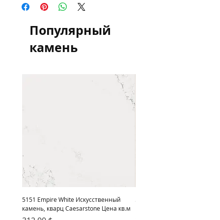
квадратный метр для информации и
сравнения цен, оплата осуществляется
в гривне по курсу НБУ
Популярный
камень
5151 Empire White Искусственный
5222 Adamina Искусственный
камень, кварц Caesarstone Цена кв.м
кварц Caesarstone Цена кв.м