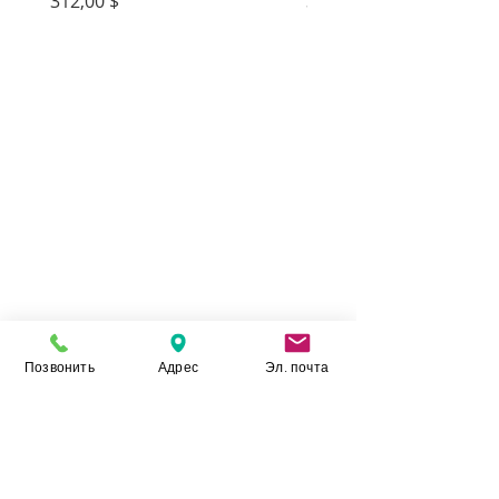
Цена
Цена
312,00 $
312,00 $
Позвонить
Адрес
Эл. почта
Камень Укр