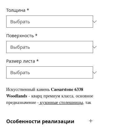
Толщина
*
Поверхность
*
Размер листа
*
Caesarstone 6338
Искусственный камень
Woodlands
- кварц премиум класса, основное
предназначение -
кухонные столешницы
, так
же используется для изготовления
подоконников, ступеней лестниц, облицовки
Особенности реализации
стен и полов.
Цена за камень указана в долларах за