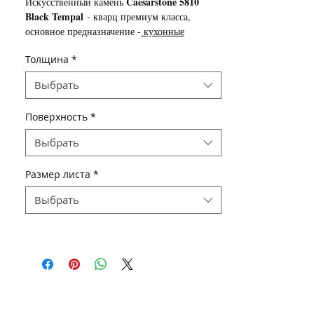
Caesarstone 5810
Искусственный камень
Black Tempal
- кварц премиум класса,
основное предназначение -
кухонные
столешницы
, так же используется для
Толщина
*
изготовления подоконников, ступеней
лестниц, облицовки стен и полов.
Выбрать
Поверхность
*
Выбрать
Размер листа
*
Выбрать