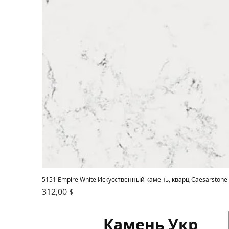
5151 Empire White Искусственный камень, кварц Caesarstone
Цена
312,00 $
Камень Укр