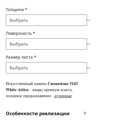
Толщина
*
Поверхность
*
Размер листа
*
Caesarstone 5143
Искусственный камень
White Attica
- кварц премиум класса,
основное предназначение -
кухонные
столешницы
, так же используется для
изготовления подоконников, ступеней
Особенности реализации
лестниц, облицовки стен и полов.
Цена за камень указана в долларах за