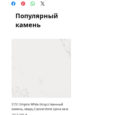
квадратный метр для информации и
сравнения цен, оплата осуществляется
в гривне по курсу НБУ
Популярный
камень
5151 Empire White Искусственный
5222 Adamina Искусственный
камень, кварц Caesarstone Цена кв.м
кварц Caesarstone Цена кв.м