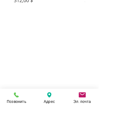
Цена
Цена
312,00 $
312,00 $
Позвонить
Адрес
Эл. почта
Камень Укр