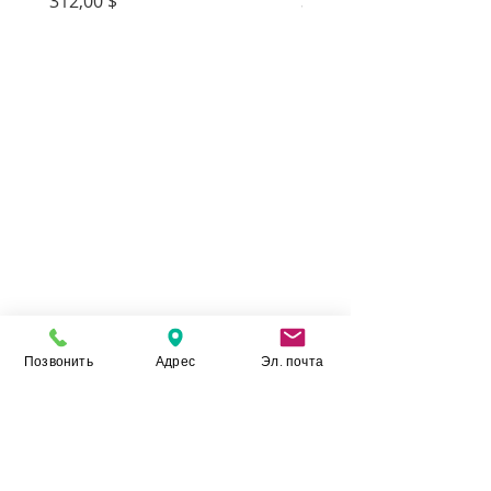
Цена
Цена
312,00 $
312,00 $
Позвонить
Адрес
Эл. почта
Камень Укр