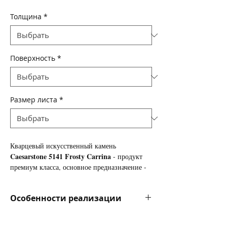
Толщина
*
Поверхность
*
Размер листа
*
Кварцевый искусственный камень
Caesarstone 5141 Frosty Carrina
- продукт
премиум класса, основное предназначение -
кухонные столешницы
, так же используется
для изготовления подоконников, ступеней
Особенности реализации
лестниц, облицовки стен и полов.
Цена за камень указана в долларах за