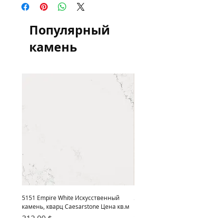
квадратный метр для информации и
сравнения цен, оплата осуществляется
в гривне по курсу НБУ
Популярный
камень
5151 Empire White Искусственный
5222 Adamina Искусственный
камень, кварц Caesarstone Цена кв.м
кварц Caesarstone Цена кв.м