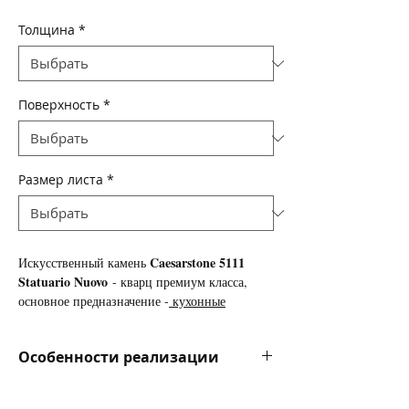
Толщина
*
Поверхность
*
Размер листа
*
Caesarstone 5111
Искусственный камень
Statuario Nuovo
- кварц премиум класса,
основное предназначение -
кухонные
столешницы
, так же используется для
изготовления подоконников, ступеней
Особенности реализации
лестниц, облицовки стен и полов.
Цена за камень указана в долларах за