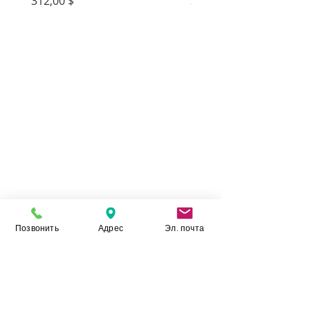
Цена
Цена
312,00 $
312,00 $
Позвонить
Адрес
Эл. почта
Камень Укр