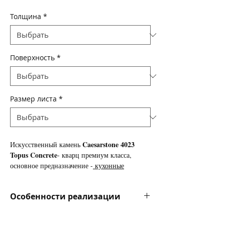
Толщина
*
Поверхность
*
Размер листа
*
Caesarstone 4023
Искусственный камень
Topus Concrete
- кварц премиум класса,
основное предназначение -
кухонные
столешницы
, так же используется для
изготовления подоконников, ступеней
Особенности реализации
лестниц, облицовки стен и полов.
Цена за камень указана в долларах за