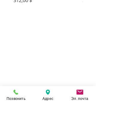
Цена
Цена
312,00 $
312,00 $
Позвонить
Адрес
Эл. почта
Камень Укр