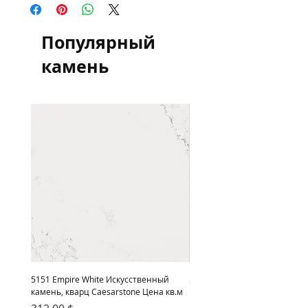
квадратный метр для информации и
сравнения цен, оплата осуществляется
в гривне по курсу НБУ
Популярный
камень
5151 Empire White Искусственный
5222 Adamina Искусственный
камень, кварц Caesarstone Цена кв.м
кварц Caesarstone Цена кв.м