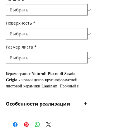
Поверхность
*
Размер листа
*
Naturali Pietra di Savoia
Керамогранит
Grigio
-
новый декор
крупноформатной
листовой керамики Laminam. Прочный и
износоустойчивый - этот универсальный
материал идеально подходит для: облицовки
Особенности реализации
стен и пола, изготовления
столешниц
,
подоконников, мебельных фасадов... Может
Цена на керамогранит указана в
применятся как для внутренней, так и для
долларах за квадратный метр для
наружной отделки.
информации и сравнения цен, оплата
Керамогранит Laminam: