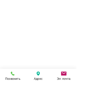
Эксплуатационные и декоративные
Naturali Pietra di
характеристики керамики
Grigio Antracite Laminam
, выводят его в
премиум сегмент отделочных материалов. А
качественные показатели данной керамики,
ставят ее в один ряд с лидерами отрасли.
Позвонить
Адрес
Эл. почта
Камень Укр