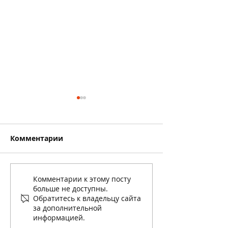
Комментарии
Столешницы из
Столешница 
Комментарии к этому посту
больше не доступны.
кварца Атем White
санузел, квар
Обратитесь к владельцу сайта
0002
Belenco Alinda
за дополнительной
информацией.